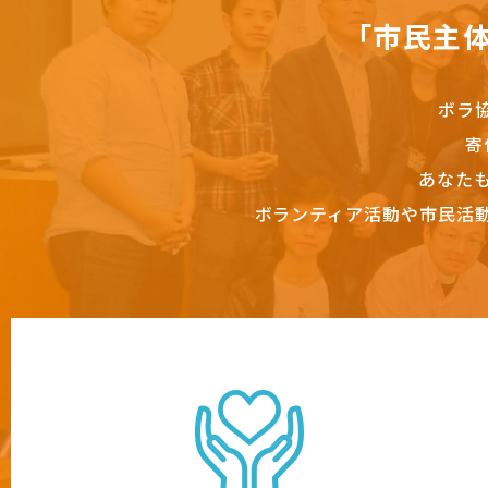
「市民主
ボラ
寄
あなた
ボランティア活動や市民活