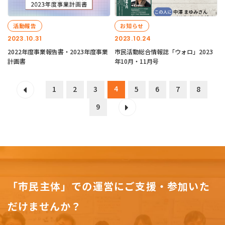
活動報告
お知らせ
2023.10.31
2023.10.24
2022年度事業報告書・2023年度事業
市民活動総合情報誌「ウォロ」2023
計画書
年10月・11月号
4
1
2
3
5
6
7
8
9
「市民主体」での運営にご支援・参加いた
だけませんか？