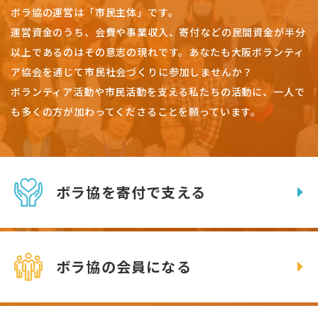
ボラ協の運営は「市民主体」です。
運営資金のうち、会費や事業収入、
寄付などの民間資金が半分
以上であるのはその意志の現れです。
あなたも大阪ボランティ
ア協会を通じて市民社会づくりに参加しませんか？
ボランティア活動や市民活動を支える私たちの活動に、一人で
も多くの方が加わってくださることを願っています。
ボラ協を寄付で支える
ボラ協の会員になる