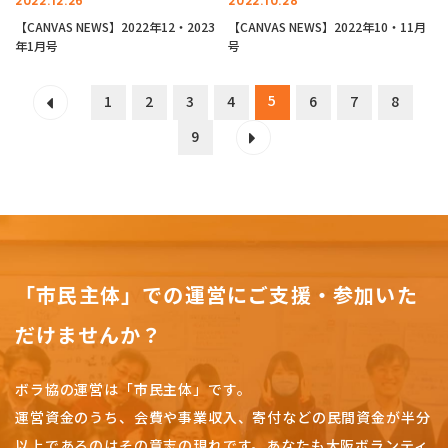
2022.12.26
2022.10.28
【CANVAS NEWS】2022年12・2023
【CANVAS NEWS】2022年10・11月
年1月号
号
5
1
2
3
4
6
7
8
9
「市民主体」での運営にご支援・参加いた
だけませんか？
ボラ協の運営は「市民主体」です。
運営資金のうち、会費や事業収入、
寄付などの民間資金が半分
以上であるのはその意志の現れです。
あなたも大阪ボランティ