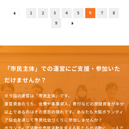
6
1
2
3
4
5
7
8
9
「市民主体」での運営にご支援・参加いた
だけませんか？
ボラ協の運営は「市民主体」です。
運営資金のうち、会費や事業収入、
寄付などの民間資金が半分
以上であるのはその意志の現れです。
あなたも大阪ボランティ
ア協会を通じて市民社会づくりに参加しませんか？
ボランティア活動や市民活動を支える私たちの活動に、一人で