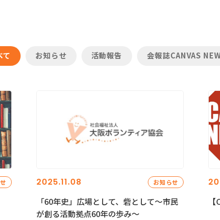
べて
お知らせ
活動報告
会報誌CANVAS NE
2025.11.08
20
らせ
お知らせ
「60年史」広場として、砦として～市民
【C
が創る活動拠点60年の歩み～