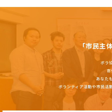
「市民主
ボラ
寄
あなた
ボランティア活動や市民活