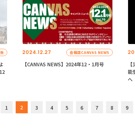
2024.12.27
20
報告
会報誌CANVAS NEWS
よ
【CANVAS NEWS】2024年12・1月号
【
12
能
へ
2
1
3
4
5
6
7
8
9