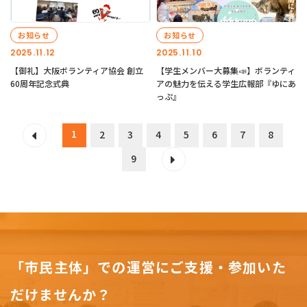
お知らせ
お知らせ
2025.11.12
2025.11.10
【御礼】大阪ボランティア協会 創立
【学生メンバー大募集📣】ボランティ
60周年記念式典
アの魅力を伝える学生広報部『ゆにあ
っぷ』
1
2
3
4
5
6
7
8
9
「市民主体」での運営にご支援・参加いた
だけませんか？