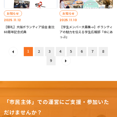
お知らせ
お知らせ
2025.11.12
2025.11.10
【御礼】大阪ボランティア協会 創立
【学生メンバー大募集📣】ボランティ
60周年記念式典
アの魅力を伝える学生広報部『ゆにあ
っぷ』
1
2
3
4
5
6
7
8
9
「市民主体」での運営にご支援・参加いた
だけませんか？