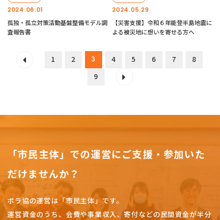
2024.06.01
2024.05.29
孤独・孤立対策活動基盤整備モデル調
【災害支援】令和６年能登半島地震に
査報告書
よる被災地に想いを寄せる方へ
3
1
2
4
5
6
7
8
9
「市民主体」での運営にご支援・参加いた
だけませんか？
ボラ協の運営は「市民主体」です。
運営資金のうち、会費や事業収入、
寄付などの民間資金が半分