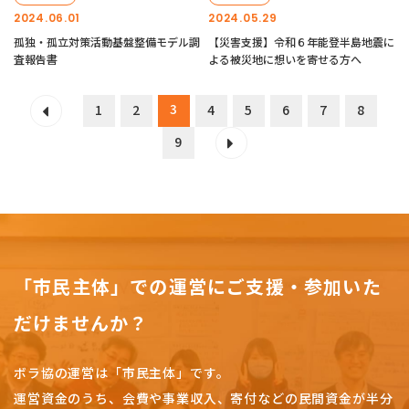
2024.06.01
2024.05.29
孤独・孤立対策活動基盤整備モデル調
【災害支援】令和６年能登半島地震に
査報告書
よる被災地に想いを寄せる方へ
3
1
2
4
5
6
7
8
9
「市民主体」での運営にご支援・参加いた
だけませんか？
ボラ協の運営は「市民主体」です。
運営資金のうち、会費や事業収入、
寄付などの民間資金が半分