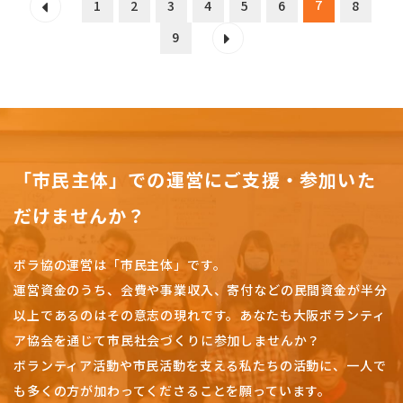
7
1
2
3
4
5
6
8
9
「市民主体」での運営にご支援・参加いた
だけませんか？
ボラ協の運営は「市民主体」です。
運営資金のうち、会費や事業収入、
寄付などの民間資金が半分
以上であるのはその意志の現れです。
あなたも大阪ボランティ
ア協会を通じて市民社会づくりに参加しませんか？
ボランティア活動や市民活動を支える私たちの活動に、一人で
も多くの方が加わってくださることを願っています。