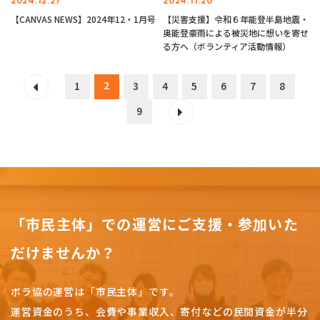
2024.12.27
2024.11.20
【CANVAS NEWS】2024年12・1月号
【災害支援】令和６年能登半島地震・
奥能登豪雨による被災地に想いを寄せ
る方へ（ボランティア活動情報）
2
1
3
4
5
6
7
8
9
「市民主体」での運営にご支援・参加いた
だけませんか？
ボラ協の運営は「市民主体」です。
運営資金のうち、会費や事業収入、
寄付などの民間資金が半分