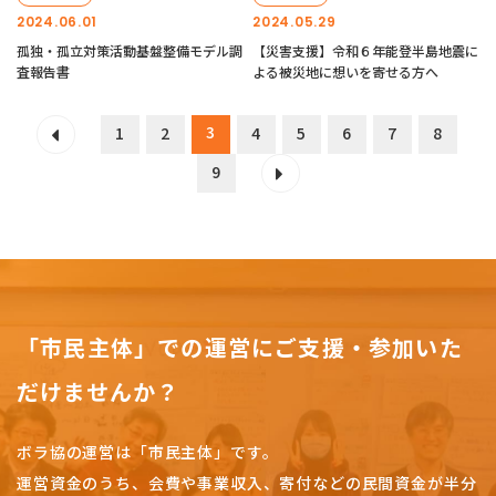
2024.06.01
2024.05.29
孤独・孤立対策活動基盤整備モデル調
【災害支援】令和６年能登半島地震に
査報告書
よる被災地に想いを寄せる方へ
3
1
2
4
5
6
7
8
9
「市民主体」での運営にご支援・参加いた
だけませんか？
ボラ協の運営は「市民主体」です。
運営資金のうち、会費や事業収入、
寄付などの民間資金が半分