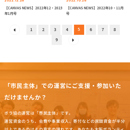
2022.12.26
2022.10.28
【CANVAS NEWS】2022年12・2023
【CANVAS NEWS】2022年10・11月
年1月号
号
5
1
2
3
4
6
7
8
9
「市民主体」での運営にご支援・参加いた
だけませんか？
ボラ協の運営は「市民主体」です。
運営資金のうち、会費や事業収入、
寄付などの民間資金が半分
以上であるのはその意志の現れです。
あなたも大阪ボランティ