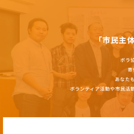
「市民主
ボラ
寄
あなた
ボランティア活動や市民活