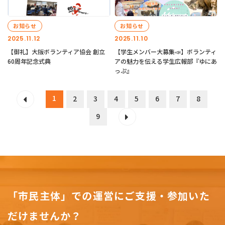
お知らせ
お知らせ
2025.11.12
2025.11.10
【御礼】大阪ボランティア協会 創立
【学生メンバー大募集📣】ボランティ
60周年記念式典
アの魅力を伝える学生広報部『ゆにあ
っぷ』
1
2
3
4
5
6
7
8
9
「市民主体」での運営にご支援・参加いた
だけませんか？