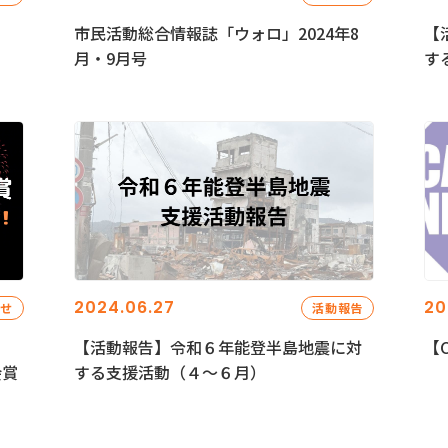
市民活動総合情報誌「ウォロ」2024年8
【
月・9月号
す
2024.06.27
20
らせ
活動報告
【活動報告】令和６年能登半島地震に対
【C
会賞
する支援活動（４〜６月）