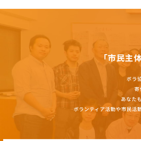
「市民主
ボラ
寄
あなた
ボランティア活動や市民活