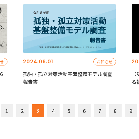
2024.06.01
20
らせ
お知らせ
6
孤独・孤立対策活動基盤整備モデル調査
【
報告書
る
3
1
2
4
5
6
7
8
9