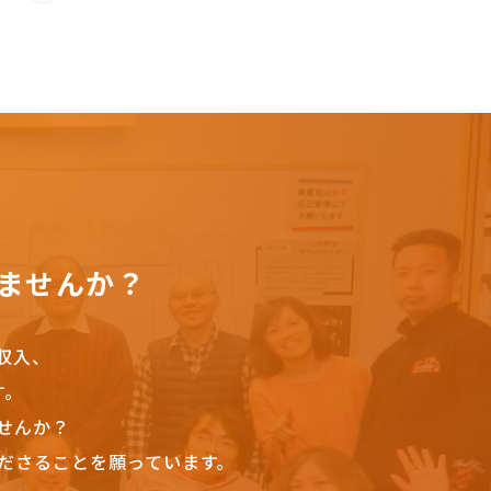
ませんか？
収入、
す。
せんか？
ださることを願っています。