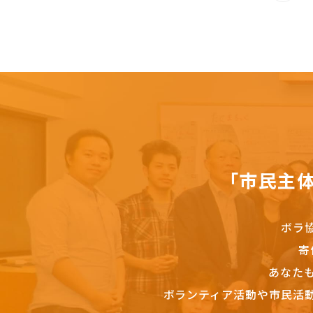
「市民主
ボラ
寄
あなた
ボランティア活動や市民活