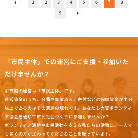
7
1
2
3
4
5
6
8
9
「市民主体」での運営にご支援・参加いた
だけませんか？
ボラ協の運営は「市民主体」です。
運営資金のうち、会費や事業収入、
寄付などの民間資金が半分
以上であるのはその意志の現れです。
あなたも大阪ボランティ
ア協会を通じて市民社会づくりに参加しませんか？
ボランティア活動や市民活動を支える私たちの活動に、一人で
も多くの方が加わってくださることを願っています。