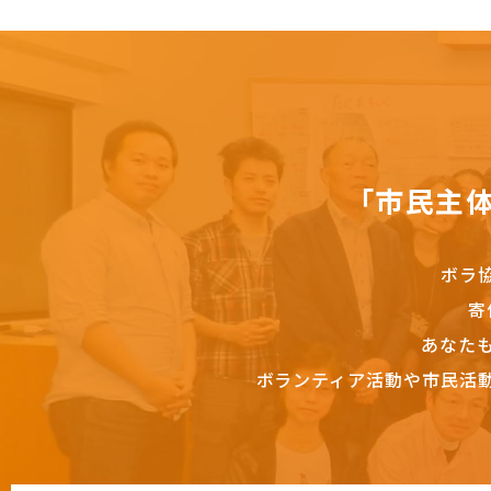
「市民主
ボラ
寄
あなた
ボランティア活動や市民活