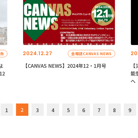
2024.12.27
20
報告
会報誌CANVAS NEWS
よ
【CANVAS NEWS】2024年12・1月号
【
12
能
へ
2
1
3
4
5
6
7
8
9