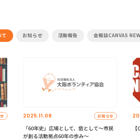
べて
お知らせ
活動報告
会報誌CANVAS NE
2025.11.08
20
らせ
お知らせ
「60年史」広場として、砦として～市民
【C
が創る活動拠点60年の歩み～