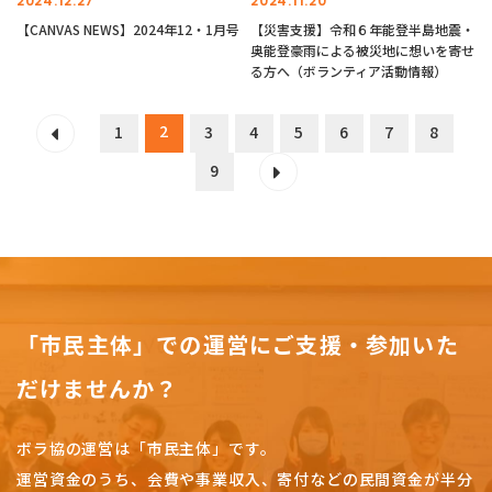
2024.12.27
2024.11.20
【CANVAS NEWS】2024年12・1月号
【災害支援】令和６年能登半島地震・
奥能登豪雨による被災地に想いを寄せ
る方へ（ボランティア活動情報）
2
1
3
4
5
6
7
8
9
「市民主体」での運営にご支援・参加いた
だけませんか？
ボラ協の運営は「市民主体」です。
運営資金のうち、会費や事業収入、
寄付などの民間資金が半分