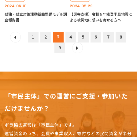
2024.06.01
2024.05.29
孤独・孤立対策活動基盤整備モデル調
【災害支援】令和６年能登半島地震に
査報告書
よる被災地に想いを寄せる方へ
3
1
2
4
5
6
7
8
9
「市民主体」での運営にご支援・参加いた
だけませんか？
ボラ協の運営は「市民主体」です。
運営資金のうち、会費や事業収入、
寄付などの民間資金が半分