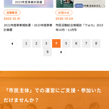
活動報告
お知らせ
2023.10.31
2023.10.24
2022年度事業報告書・2023年度事業
市民活動総合情報誌「ウォロ」2023
計画書
年10月・11月号
4
1
2
3
5
6
7
8
9
「市民主体」での運営にご支援・参加いた
だけませんか？