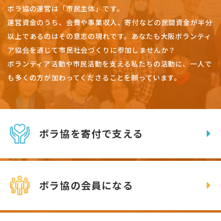
ボラ協の運営は「市民主体」です。
運営資金のうち、会費や事業収入、
寄付などの民間資金が半分
以上であるのはその意志の現れです。
あなたも大阪ボランティ
ア協会を通じて市民社会づくりに参加しませんか？
ボランティア活動や市民活動を支える私たちの活動に、一人で
も多くの方が加わってくださることを願っています。
ボラ協を寄付で支える
ボラ協の会員になる