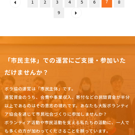
7
1
2
3
4
5
6
8
9
「市民主体」での運営にご支援・参加いた
だけませんか？
ボラ協の運営は「市民主体」です。
運営資金のうち、会費や事業収入、
寄付などの民間資金が半分
以上であるのはその意志の現れです。
あなたも大阪ボランティ
ア協会を通じて市民社会づくりに参加しませんか？
ボランティア活動や市民活動を支える私たちの活動に、一人で
も多くの方が加わってくださることを願っています。