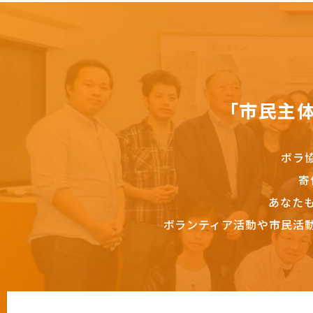
「市民主
ボラ
寄
あなた
ボランティア活動や市民活