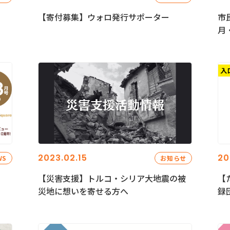
【寄付募集】ウォロ発行サポーター
市
月
2023.02.15
20
WS
お知らせ
【災害支援】トルコ・シリア大地震の被
【
災地に想いを寄せる方へ
録