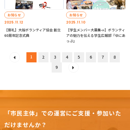
お知らせ
お知らせ
2025.11.12
2025.11.10
【御礼】大阪ボランティア協会 創立
【学生メンバー大募集📣】ボランティ
60周年記念式典
アの魅力を伝える学生広報部『ゆにあ
っぷ』
1
2
3
4
5
6
7
8
9
「市民主体」での運営にご支援・参加いた
だけませんか？