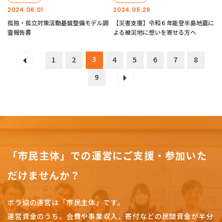
2024.06.01
2024.05.29
孤独・孤立対策活動基盤整備モデル調
【災害支援】令和６年能登半島地震に
査報告書
よる被災地に想いを寄せる方へ
3
1
2
4
5
6
7
8
9
「市民主体」での運営にご支援・参加いた
だけませんか？
ボラ協の運営は「市民主体」です。
運営資金のうち、会費や事業収入、
寄付などの民間資金が半分