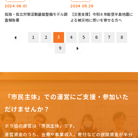
2024.06.01
2024.05.29
孤独・孤立対策活動基盤整備モデル調
【災害支援】令和６年能登半島地震に
査報告書
よる被災地に想いを寄せる方へ
3
1
2
4
5
6
7
8
9
「市民主体」での運営にご支援・参加いた
だけませんか？
ボラ協の運営は「市民主体」です。
運営資金のうち、会費や事業収入、
寄付などの民間資金が半分