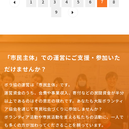
7
1
2
3
4
5
6
8
9
「市民主体」での運営にご支援・参加いた
だけませんか？
ボラ協の運営は「市民主体」です。
運営資金のうち、会費や事業収入、
寄付などの民間資金が半分
以上であるのはその意志の現れです。
あなたも大阪ボランティ
ア協会を通じて市民社会づくりに参加しませんか？
ボランティア活動や市民活動を支える私たちの活動に、一人で
も多くの方が加わってくださることを願っています。