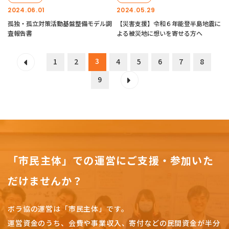
2024.06.01
2024.05.29
孤独・孤立対策活動基盤整備モデル調
【災害支援】令和６年能登半島地震に
査報告書
よる被災地に想いを寄せる方へ
3
1
2
4
5
6
7
8
9
「市民主体」での運営にご支援・参加いた
だけませんか？
ボラ協の運営は「市民主体」です。
運営資金のうち、会費や事業収入、
寄付などの民間資金が半分