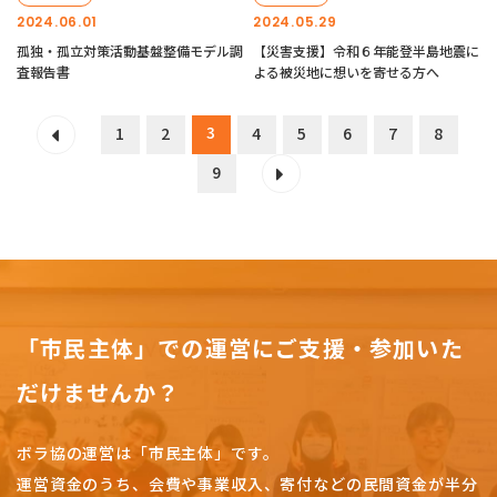
2024.06.01
2024.05.29
孤独・孤立対策活動基盤整備モデル調
【災害支援】令和６年能登半島地震に
査報告書
よる被災地に想いを寄せる方へ
3
1
2
4
5
6
7
8
9
「市民主体」での運営にご支援・参加いた
だけませんか？
ボラ協の運営は「市民主体」です。
運営資金のうち、会費や事業収入、
寄付などの民間資金が半分