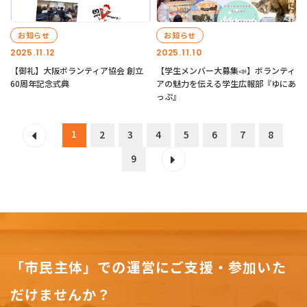
お知らせ
お知らせ
2025.11.12
2025.11.10
【御礼】大阪ボランティア協会 創立
【学生メンバー大募集📣】ボランティ
60周年記念式典
アの魅力を伝える学生広報部『ゆにあ
っぷ』
1
2
3
4
5
6
7
8
9
「市民主体」での運営にご支援・参加いた
だけませんか？