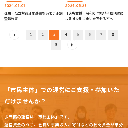
2024.06.01
2024.05.29
孤独・孤立対策活動基盤整備モデル調
【災害支援】令和６年能登半島地震に
査報告書
よる被災地に想いを寄せる方へ
3
1
2
4
5
6
7
8
9
「市民主体」での運営にご支援・参加いた
だけませんか？
ボラ協の運営は「市民主体」です。
運営資金のうち、会費や事業収入、
寄付などの民間資金が半分