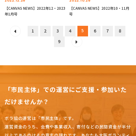
2022.12.26
2022.10.28
【CANVAS NEWS】2022年12・2023
【CANVAS NEWS】2022年10・11月
年1月号
号
5
1
2
3
4
6
7
8
9
「市民主体」での運営にご支援・参加いた
だけませんか？
ボラ協の運営は「市民主体」です。
運営資金のうち、会費や事業収入、
寄付などの民間資金が半分
以上であるのはその意志の現れです。
あなたも大阪ボランティ