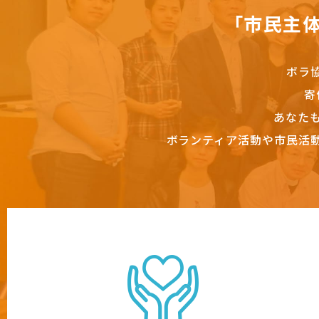
「市民主
ボラ
寄
あなた
ボランティア活動や市民活