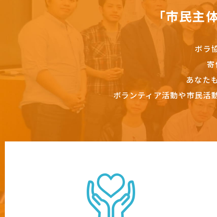
「市民主
ボラ
寄
あなた
ボランティア活動や市民活