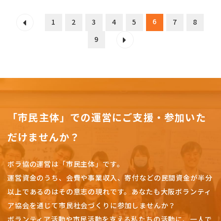
6
1
2
3
4
5
7
8
9
「市民主体」での運営にご支援・参加いた
だけませんか？
ボラ協の運営は「市民主体」です。
運営資金のうち、会費や事業収入、
寄付などの民間資金が半分
以上であるのはその意志の現れです。
あなたも大阪ボランティ
ア協会を通じて市民社会づくりに参加しませんか？
ボランティア活動や市民活動を支える私たちの活動に、一人で