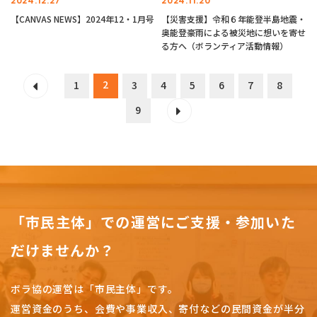
2024.12.27
2024.11.20
【CANVAS NEWS】2024年12・1月号
【災害支援】令和６年能登半島地震・
奥能登豪雨による被災地に想いを寄せ
る方へ（ボランティア活動情報）
2
1
3
4
5
6
7
8
9
「市民主体」での運営にご支援・参加いた
だけませんか？
ボラ協の運営は「市民主体」です。
運営資金のうち、会費や事業収入、
寄付などの民間資金が半分