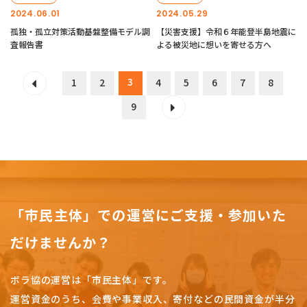
2024.06.01
2024.05.29
孤独・孤立対策活動基盤整備モデル調
【災害支援】令和６年能登半島地震に
査報告書
よる被災地に想いを寄せる方へ
3
1
2
4
5
6
7
8
9
「市民主体」での運営にご支援・参加いた
だけませんか？
ボラ協の運営は「市民主体」です。
運営資金のうち、会費や事業収入、
寄付などの民間資金が半分