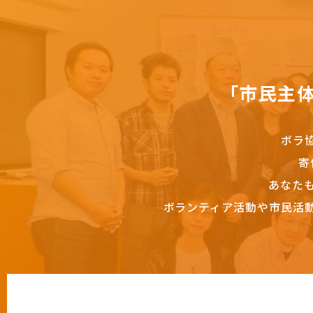
「市民主
ボラ
寄
あなた
ボランティア活動や市民活