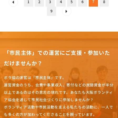
7
1
2
3
4
5
6
8
9
「市民主体」での運営にご支援・参加いた
だけませんか？
ボラ協の運営は「市民主体」です。
運営資金のうち、会費や事業収入、
寄付などの民間資金が半分
以上であるのはその意志の現れです。
あなたも大阪ボランティ
ア協会を通じて市民社会づくりに参加しませんか？
ボランティア活動や市民活動を支える私たちの活動に、一人で
も多くの方が加わってくださることを願っています。