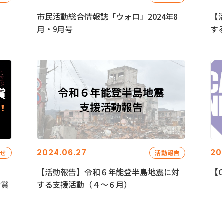
市民活動総合情報誌「ウォロ」2024年8
【
月・9月号
す
2024.06.27
20
らせ
活動報告
【活動報告】令和６年能登半島地震に対
【C
会賞
する支援活動（４〜６月）