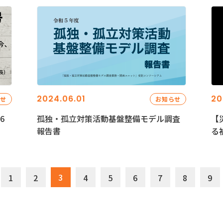
2024.06.01
20
らせ
お知らせ
6
孤独・孤立対策活動基盤整備モデル調査
【
報告書
る
3
1
2
4
5
6
7
8
9