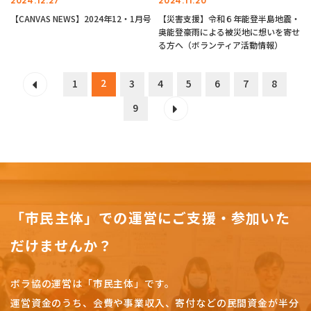
2024.12.27
2024.11.20
【CANVAS NEWS】2024年12・1月号
【災害支援】令和６年能登半島地震・
奥能登豪雨による被災地に想いを寄せ
る方へ（ボランティア活動情報）
2
1
3
4
5
6
7
8
9
「市民主体」での運営にご支援・参加いた
だけませんか？
ボラ協の運営は「市民主体」です。
運営資金のうち、会費や事業収入、
寄付などの民間資金が半分