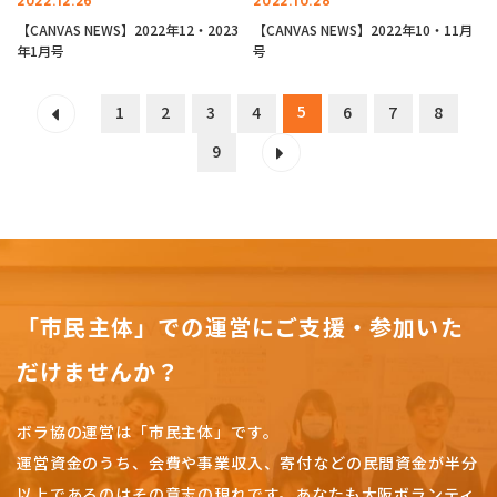
2022.12.26
2022.10.28
【CANVAS NEWS】2022年12・2023
【CANVAS NEWS】2022年10・11月
年1月号
号
5
1
2
3
4
6
7
8
9
「市民主体」での運営にご支援・参加いた
だけませんか？
ボラ協の運営は「市民主体」です。
運営資金のうち、会費や事業収入、
寄付などの民間資金が半分
以上であるのはその意志の現れです。
あなたも大阪ボランティ