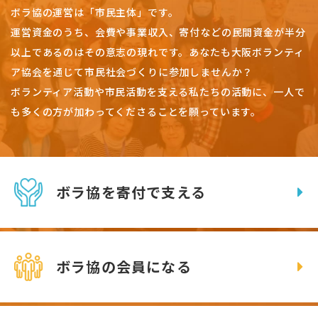
ボラ協の運営は「市民主体」です。
運営資金のうち、会費や事業収入、
寄付などの民間資金が半分
以上であるのはその意志の現れです。
あなたも大阪ボランティ
ア協会を通じて市民社会づくりに参加しませんか？
ボランティア活動や市民活動を支える私たちの活動に、一人で
も多くの方が加わってくださることを願っています。
ボラ協を寄付で支える
ボラ協の会員になる