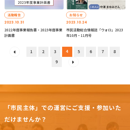
活動報告
お知らせ
2023.10.31
2023.10.24
2022年度事業報告書・2023年度事業
市民活動総合情報誌「ウォロ」2023
計画書
年10月・11月号
4
1
2
3
5
6
7
8
9
「市民主体」での運営にご支援・参加いた
だけませんか？