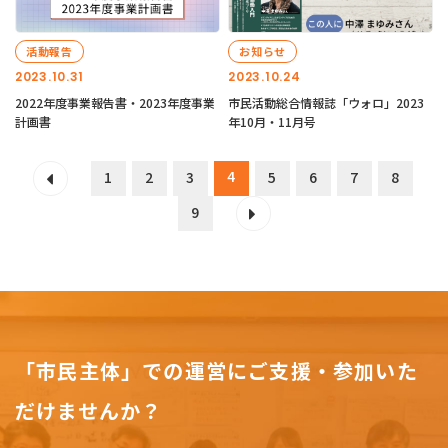
活動報告
お知らせ
2023.10.31
2023.10.24
2022年度事業報告書・2023年度事業
市民活動総合情報誌「ウォロ」2023
計画書
年10月・11月号
4
1
2
3
5
6
7
8
9
「市民主体」での運営にご支援・参加いた
だけませんか？