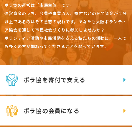
ボラ協の運営は「市民主体」です。
運営資金のうち、会費や事業収入、
寄付などの民間資金が半分
以上であるのはその意志の現れです。
あなたも大阪ボランティ
ア協会を通じて市民社会づくりに参加しませんか？
ボランティア活動や市民活動を支える私たちの活動に、一人で
も多くの方が加わってくださることを願っています。
ボラ協を寄付で支える
ボラ協の会員になる