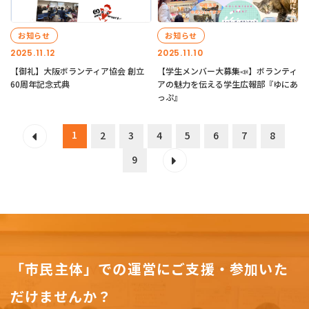
お知らせ
お知らせ
2025.11.12
2025.11.10
【御礼】大阪ボランティア協会 創立
【学生メンバー大募集📣】ボランティ
60周年記念式典
アの魅力を伝える学生広報部『ゆにあ
っぷ』
1
2
3
4
5
6
7
8
9
「市民主体」での運営にご支援・参加いた
だけませんか？