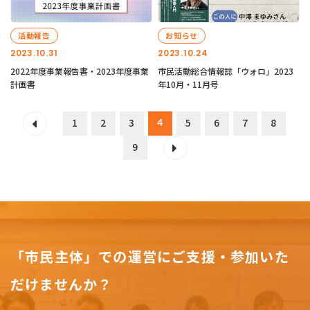
活動報告
お知らせ
2023.10.31
2023.10.24
2022年度事業報告書・2023年度事業
市民活動総合情報誌「ウォロ」2023
計画書
年10月・11月号
4
1
2
3
5
6
7
8
9
「市民主体」での運営にご支援・参加いた
だけませんか？