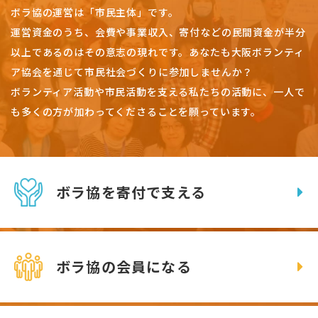
ボラ協の運営は「市民主体」です。
運営資金のうち、会費や事業収入、
寄付などの民間資金が半分
以上であるのはその意志の現れです。
あなたも大阪ボランティ
ア協会を通じて市民社会づくりに参加しませんか？
ボランティア活動や市民活動を支える私たちの活動に、一人で
も多くの方が加わってくださることを願っています。
ボラ協を寄付で支える
ボラ協の会員になる