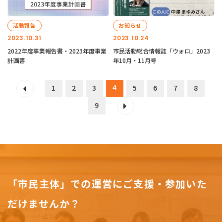
活動報告
お知らせ
2023.10.31
2023.10.24
2022年度事業報告書・2023年度事業
市民活動総合情報誌「ウォロ」2023
計画書
年10月・11月号
4
1
2
3
5
6
7
8
9
「市民主体」での運営にご支援・参加いた
だけませんか？