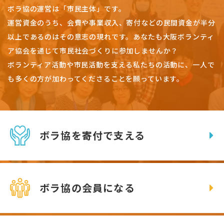
ボラ協の運営は「市民主体」です。
運営資金のうち、会費や事業収入、
寄付などの民間資金が半分
以上であるのはその意志の現れです。
あなたも大阪ボランティ
ア協会を通じて市民社会づくりに参加しませんか？
ボランティア活動や市民活動を支える私たちの活動に、一人で
も多くの方が加わってくださることを願っています。
ボラ協を寄付で支える
ボラ協の会員になる