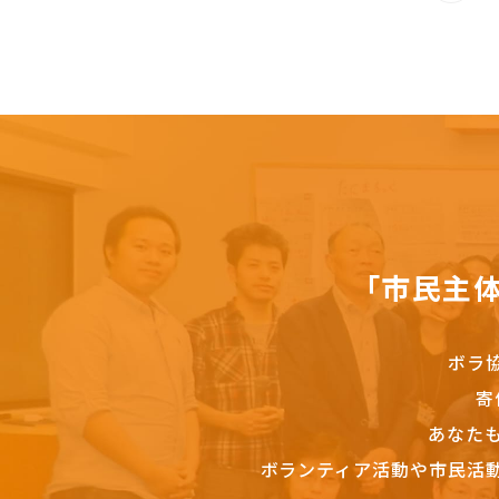
「市民主
ボラ
寄
あなた
ボランティア活動や市民活