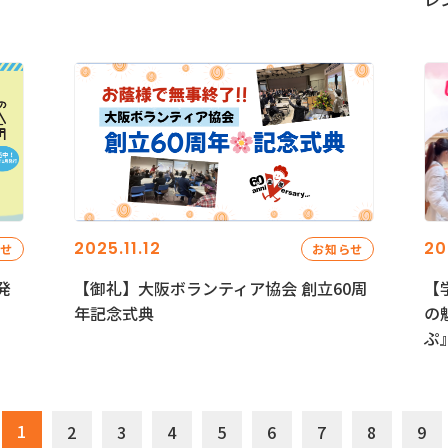
2025.11.12
20
らせ
お知らせ
発
【御礼】大阪ボランティア協会 創立60周
【
年記念式典
の
ぷ
1
2
3
4
5
6
7
8
9