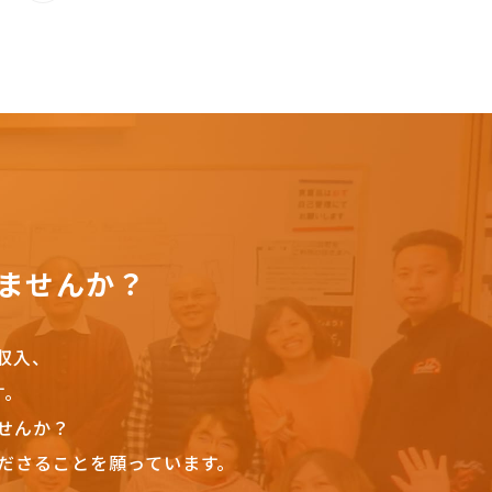
ませんか？
収入、
す。
せんか？
ださることを願っています。