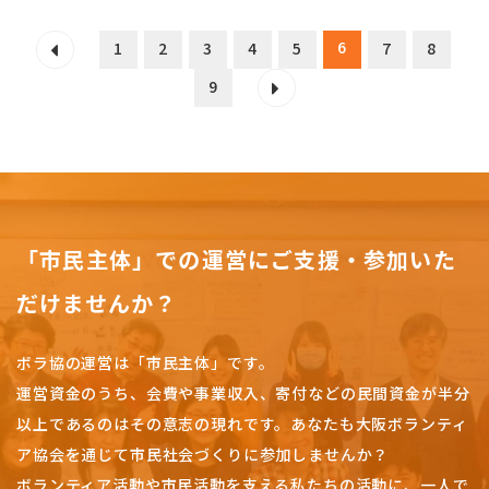
6
1
2
3
4
5
7
8
9
「市民主体」での運営にご支援・参加いた
だけませんか？
ボラ協の運営は「市民主体」です。
運営資金のうち、会費や事業収入、
寄付などの民間資金が半分
以上であるのはその意志の現れです。
あなたも大阪ボランティ
ア協会を通じて市民社会づくりに参加しませんか？
ボランティア活動や市民活動を支える私たちの活動に、一人で